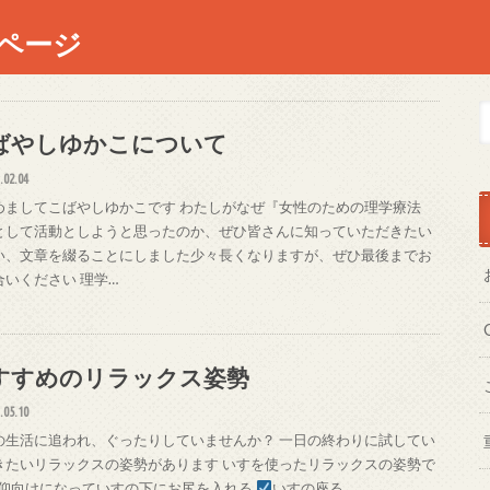
ページ
ばやしゆかこについて
.02.04
めましてこばやしゆかこです わたしがなぜ『女性のための理学療法
として活動としようと思ったのか、ぜひ皆さんに知っていただきたい
い、文章を綴ることにしました少々長くなりますが、ぜひ最後までお
合いください 理学…
すすめのリラックス姿勢
.05.10
の生活に追われ、ぐったりしていませんか？ 一日の終わりに試してい
きたいリラックスの姿勢があります いすを使ったリラックスの姿勢で
仰向けになっていすの下にお尻を入れる
いすの座る…