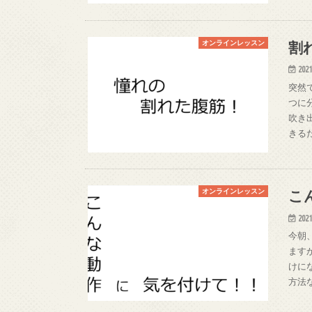
割
オンラインレッスン
2021
突然
つに
吹き
きる
こ
オンラインレッスン
2021
今朝
ます
けに
方法