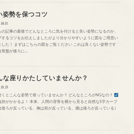
い姿勢を保つコツ
.04.01
らの記事の最後でどんなところに気を付けると良い姿勢になるのか、
プするコツをお伝えしましたがより分かりやすいように図をご用意い
ました！ まずはこちらの図をご覧ください これは良くない姿勢です
は骨盤が後ろに…
んな座りかたしていませんか？
.03.29
付くとこんな姿勢で座っていませんか？ どんなところがNGなの？
負担がかかるよ！ 本来、人間の背骨を横から見ると自然なS字カーブ
は後ろが反っている、胸は前が反っている、腰は後ろが反っている）