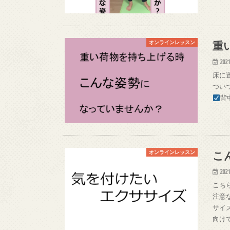
重
オンラインレッスン
2021
床に
つい
背
こ
オンラインレッスン
2021
こち
注意
サイ
向け