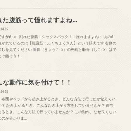
れた腹筋って憧れますよね…
.04.05
ですが6つに割れた腹筋！シックスパック！！憧れますよね～ あの6
分かれているのは【腹直筋：ふくちょくきん】という筋肉です 右側の
出しを見てください 胸骨（きょうこつ）の先端と恥骨（ちこつ）はで
だけ離そう！…
んな動作に気を付けて！！
.04.05
、布団やベッドから起き上がるとき、どんな方法で行ったか覚えてい
か？ 起き上がるとき、こんな起き上がり方をしていませんか？ 仰向
なるとき、こんな方法で行っていませんか？ この動作、なぜ良くない
なのか分かりま…