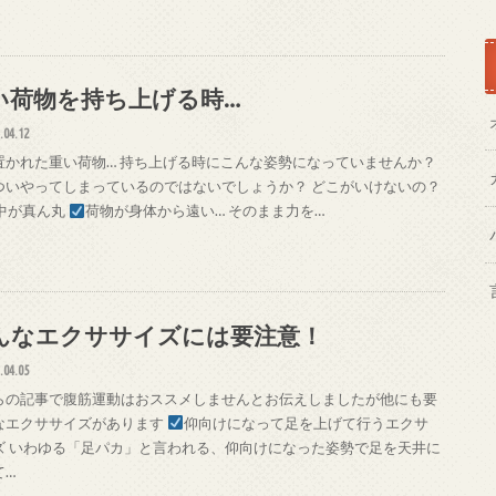
い荷物を持ち上げる時…
.04.12
置かれた重い荷物… 持ち上げる時にこんな姿勢になっていませんか？
ついやってしまっているのではないでしょうか？ どこがいけないの？
中が真ん丸
荷物が身体から遠い… そのまま力を…
んなエクササイズには要注意！
.04.05
らの記事で腹筋運動はおススメしませんとお伝えしましたが他にも要
なエクササイズがあります
仰向けになって足を上げて行うエクサ
ズ いわゆる「足パカ」と言われる、仰向けになった姿勢で足を天井に
て…