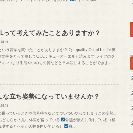
OLって考えてみたことありますか？
.04.19
という言葉を聞いたことがありますか？ Q：quality O：of L：life 英
頭文字をとって略してQOL：キューオーエルと読みます ライフのク
ティ…つまり生活やいのちの質などと日本語にすることができま…
んな立ち姿勢になっていませんか？
.04.15
に乗っているときや信号待ちなどでついついやってしまうこの姿勢…
右どちらかの足に体重が偏っている
骨盤が後ろに倒れている（極
表現するとへそが天井を向いている）
身…