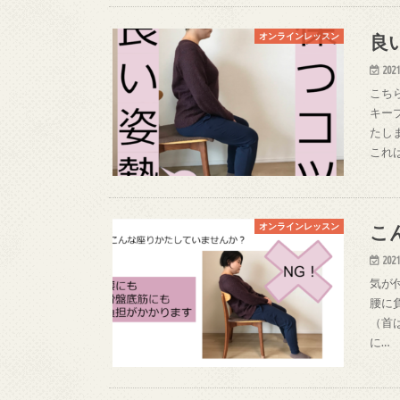
良
オンラインレッスン
2021
こち
キー
たし
これ
こ
オンラインレッスン
2021
気が
腰に
（首
に…