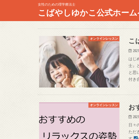
女性のための理学療法士
こばやしゆかこ公式ホーム
こ
オンラインレッスン
2021
はじ
士』
と思
付き
お
オンラインレッスン
2021
日々
ただ
す